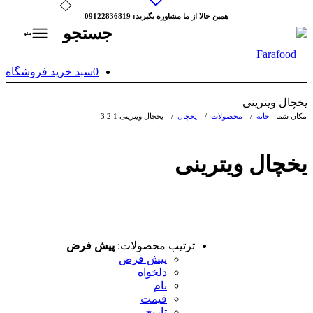
همین حالا از ما مشاوره بگیرید: 09122836819
جستجو
منو
0
سبد خرید فروشگاه
 ویترینی
ا:
خانه
/
محصولات
/
یخچال
/
یخچال ویترینی
1
2
3
ال ویترینی
ترتیب محصولات:
پیش فرض
پیش فرض
دلخواه
نام
قیمت
تاریخ