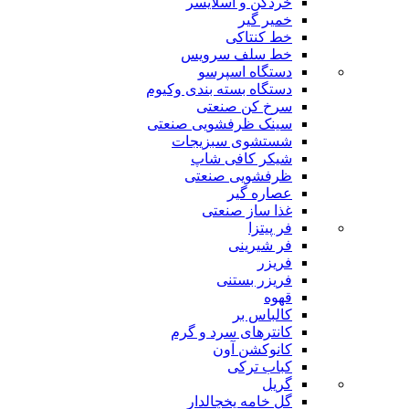
خردکن و اسلایسر
خمیر گیر
خط کنتاکی
خط سلف سرویس
دستگاه اسپرسو
دستگاه بسته بندی وکیوم
سرخ کن صنعتی
سینک ظرفشویی صنعتی
شستشوی سبزیجات
شیکر کافی شاپ
ظرفشویی صنعتی
عصاره گیر
غذا ساز صنعتی
فر پیتزا
فر شیرینی
فریزر
فریزر بستنی
قهوه
کالباس بر
کانترهای سرد و گرم
کانوکشن آون
کباب ترکی
گریل
گل خامه یخچالدار