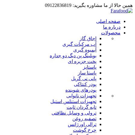
همین حالا از ما مشاوره بگیرید: 09122836819
صفحه اصلی
درباره ما
محصولات
اجاق گاز
آب مرکبات گیری
آبمیوه گیری
بویلینگ پن دیگ دو جداره
پخت جزیره ای
پاستاپز
پاستا ساز
پانی نی گریل
پودر کنتاکی
پودرهای شوینده
تجهیزات نانوایی
تجهیزات استنلس استیل
تابه گردان ثابت
ترولی و وسایل نظافتی
تصفیه روغن
ترالی اورژانس
چرخ گوشت