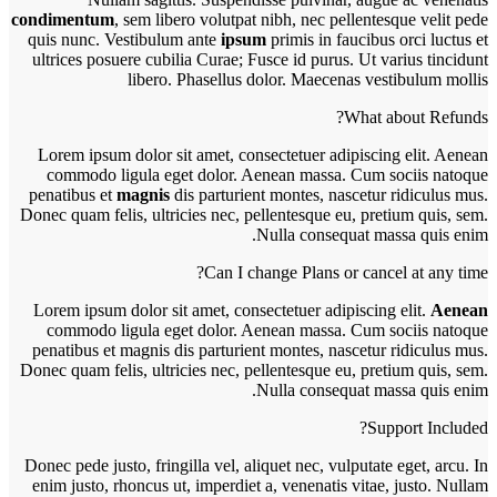
condimentum
, sem libero volutpat nibh, nec pellentesque velit pede
quis nunc. Vestibulum ante
ipsum
primis in faucibus orci luctus et
ultrices posuere cubilia Curae; Fusce id purus. Ut varius tincidunt
libero. Phasellus dolor. Maecenas vestibulum mollis
What about Refunds?
Lorem ipsum dolor sit amet, consectetuer adipiscing elit. Aenean
commodo ligula eget dolor. Aenean massa. Cum sociis natoque
penatibus et
magnis
dis parturient montes, nascetur ridiculus mus.
Donec quam felis, ultricies nec, pellentesque eu, pretium quis, sem.
Nulla consequat massa quis enim.
Can I change Plans or cancel at any time?
Lorem ipsum dolor sit amet, consectetuer adipiscing elit.
Aenean
commodo ligula eget dolor. Aenean massa. Cum sociis natoque
penatibus et magnis dis parturient montes, nascetur ridiculus mus.
Donec quam felis, ultricies nec, pellentesque eu, pretium quis, sem.
Nulla consequat massa quis enim.
Support Included?
Donec pede justo, fringilla vel, aliquet nec, vulputate eget, arcu. In
enim justo, rhoncus ut, imperdiet a, venenatis vitae, justo. Nullam