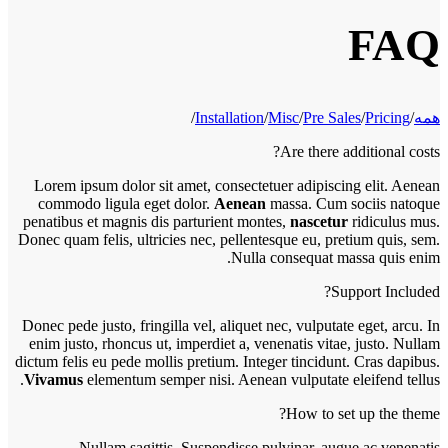
FAQ
/
Installation
/
Misc
/
Pre Sales
/
Pricing
/
همه
Are there additional costs?
Lorem ipsum dolor sit amet, consectetuer adipiscing elit. Aenean
commodo ligula eget dolor.
Aenean
massa. Cum sociis natoque
penatibus et magnis dis parturient montes,
nascetur
ridiculus mus.
Donec quam felis, ultricies nec, pellentesque eu, pretium quis, sem.
Nulla consequat massa quis enim.
Support Included?
Donec pede justo, fringilla vel, aliquet nec, vulputate eget, arcu. In
enim justo, rhoncus ut, imperdiet a, venenatis vitae, justo. Nullam
dictum felis eu pede mollis pretium. Integer tincidunt. Cras dapibus.
Vivamus
elementum semper nisi. Aenean vulputate eleifend tellus.
How to set up the theme?
Nullam sagittis. Suspendisse pulvinar, augue ac venenatis