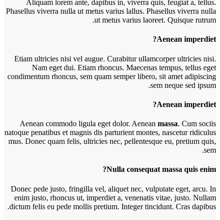
Aliquam lorem ante, dapibus in, viverra quis, feugiat a, tellus.
Phasellus viverra nulla ut metus varius lallus. Phasellus viverra nulla
ut metus varius laoreet. Quisque rutrum.
Aenean imperdiet?
E
tiam ultricies nisi vel augue. Curabitur ullamcorper ultricies nisi.
Nam eget dui. Etiam rhoncus. Maecenas tempus, tellus eget
condimentum rhoncus, sem quam semper libero, sit amet adipiscing
sem neque sed ipsum.
Aenean imperdiet?
Aenean commodo ligula eget dolor. Aenean
massa
. Cum sociis
natoque penatibus et magnis dis parturient montes, nascetur ridiculus
mus. Donec quam felis, ultricies nec, pellentesque eu, pretium quis,
sem.
Nulla consequat massa quis enim?
Donec pede justo, fringilla vel, aliquet nec, vulputate eget, arcu. In
enim justo, rhoncus ut, imperdiet a, venenatis vitae, justo. Nullam
dictum felis eu pede mollis pretium. Integer tincidunt. Cras dapibus.