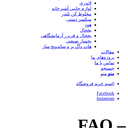
لاندری
لوازم جانبی آشپزخانه
مخلوط کن بلندر
میکسر دستی
هود
یخچال
یخچال و فریزر آزمایشگاهی
یخساز صنعتی
هات داگ پز و ساندویچ ساز
مقالات
پروژه‌های ما
تماس با ما
جستجو
منو
منو
سبد خرید فروشگاه
0
Facebook
Instagram
FAQ –