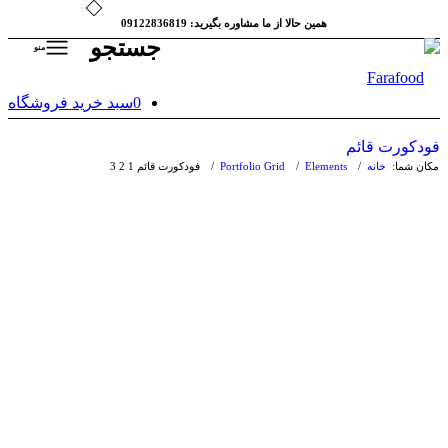
همین حالا از ما مشاوره بگیرید: 09122836819
جستجو
منو
0
سبد خرید فروشگاه
فودکورت قائم
مکان شما:
خانه
/
Elements
/
Portfolio Grid
/
فودکورت قائم
1
2
3