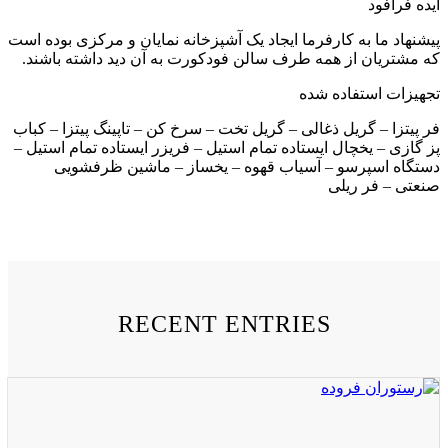
ایده فرافود
پیشنهاد ما به کارفرما ایجاد یک آشپزخانه نمایان و مرکزی بوده است
که مشتریان از همه طرف سالن فودکورت به آن دید داشته باشند.
تجهیزات استفاده شده
فر پیتزا – گریل ذغالی – گریل تخت – سرخ کن – تاپینگ پیتزا – کباب
پز گازی – یخچال ایستاده تمام استیل – فریزر ایستاده تمام استیل –
دستگاه اسپرسو – آسیاب قهوه – یخساز – ماشین ظرفشویی
صنعتی – فر ریلی
RECENT ENTRIES