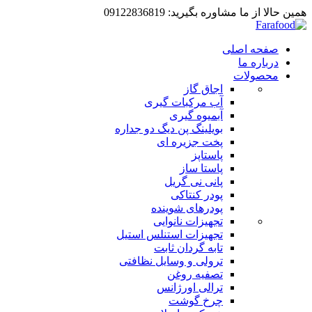
همین حالا از ما مشاوره بگیرید: 09122836819
صفحه اصلی
درباره ما
محصولات
اجاق گاز
آب مرکبات گیری
آبمیوه گیری
بویلینگ پن دیگ دو جداره
پخت جزیره ای
پاستاپز
پاستا ساز
پانی نی گریل
پودر کنتاکی
پودرهای شوینده
تجهیزات نانوایی
تجهیزات استنلس استیل
تابه گردان ثابت
ترولی و وسایل نظافتی
تصفیه روغن
ترالی اورژانس
چرخ گوشت