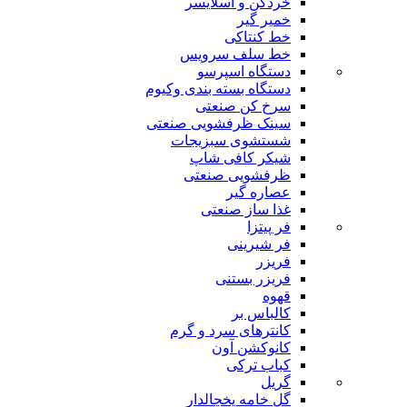
خردکن و اسلایسر
خمیر گیر
خط کنتاکی
خط سلف سرویس
دستگاه اسپرسو
دستگاه بسته بندی وکیوم
سرخ کن صنعتی
سینک ظرفشویی صنعتی
شستشوی سبزیجات
شیکر کافی شاپ
ظرفشویی صنعتی
عصاره گیر
غذا ساز صنعتی
فر پیتزا
فر شیرینی
فریزر
فریزر بستنی
قهوه
کالباس بر
کانترهای سرد و گرم
کانوکشن آون
کباب ترکی
گریل
گل خامه یخچالدار