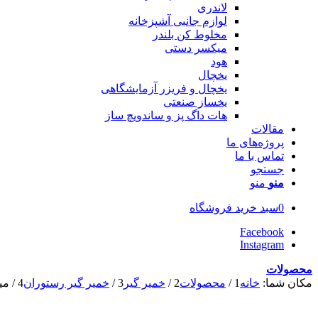
لاندری
لوازم جانبی آشپزخانه
مخلوط کن بلندر
میکسر دستی
هود
یخچال
یخچال و فریزر آزمایشگاهی
یخساز صنعتی
هات داگ پز و ساندویچ ساز
مقالات
پروژه‌های ما
تماس با ما
جستجو
منو
منو
0
سبد خرید فروشگاه
Facebook
Instagram
محصولات
مکان شما:
خانه
1
/
محصولات
2
/
خمیر گیر
3
/
خمیر گیر رستوران
4
/
می