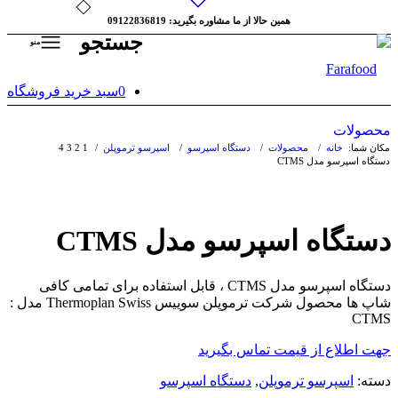
همین حالا از ما مشاوره بگیرید: 09122836819
جستجو
منو
0
سبد خرید فروشگاه
محصولات
مکان شما:
خانه
/
محصولات
/
دستگاه اسپرسو
/
اسپرسو ترموپلن
/
1
2
3
4
دستگاه اسپرسو مدل CTMS
دستگاه اسپرسو مدل CTMS
دستگاه اسپرسو مدل CTMS ، قابل استفاده برای تمامی كافی
شاپ ها محصول شركت ترموپلن سوییس Thermoplan Swiss مدل :
CTMS
جهت اطلاع از قیمت تماس بگیرید
دسته:
اسپرسو ترموپلن
,
دستگاه اسپرسو