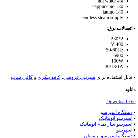
hot water 43l
cappuccino 130
lattino 140
endless steam supply
•
اتصالات برق
:
2*230
400 V
50-60Hz
6900
100W
30/13/1A
• قابل استفاده برای
شیرینی فروشی
،
کافه بیکری
و
کافی شاپ
دانلود
Download File
•
دستگاه اسپرسو
•
اسپرسو اتوماتیک
•
اسپرسو ساز تمام اتوماتیک
•
اسپرسو
•
دستگاه اسپرسو ترموپلن