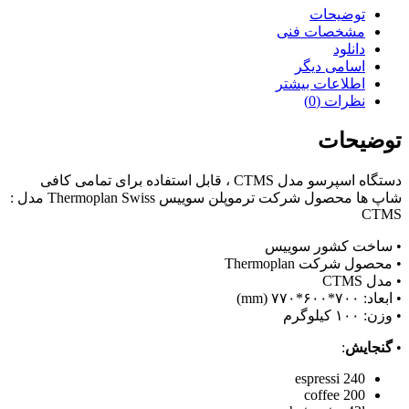
توضیحات
مشخصات فنی
دانلود
اسامی دیگر
اطلاعات بیشتر
نظرات (0)
توضیحات
دستگاه اسپرسو مدل CTMS ، قابل استفاده برای تمامی کافی
شاپ ها محصول شرکت ترموپلن سوییس Thermoplan Swiss مدل :
CTMS
• ساخت کشور سوییس
• محصول شرکت Thermoplan
• مدل CTMS
• ابعاد: ۷۰۰*۶۰۰*۷۷۰ (mm)
• وزن: ۱۰۰ کیلوگرم
•
گنجایش
:
espressi 240
coffee 200