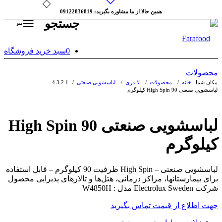
همین حالا از ما مشاوره بگیرید: 09122836819
جستجو
منو
0
سبد خرید فروشگاه
محصولات
مکان شما:
خانه
/
محصولات
/
لاندری
/
لباسشویی صنعتی
/
1
2
3
4
لباسشویی صنعتی High Spin 90 کیلوگرم
لباسشویی صنعتی High Spin 90
کیلوگرم
لباسشویی صنعتی – High Spin ظرفیت 90 كیلوگرم – قابل استفاده
برای بیمارستا‌نها، مراكز درمانی، هتل‌ها و تالار‌های پذیرایی محصول
شركت Electrolux Sweden مدل : W4850H
جهت اطلاع از قیمت تماس بگیرید