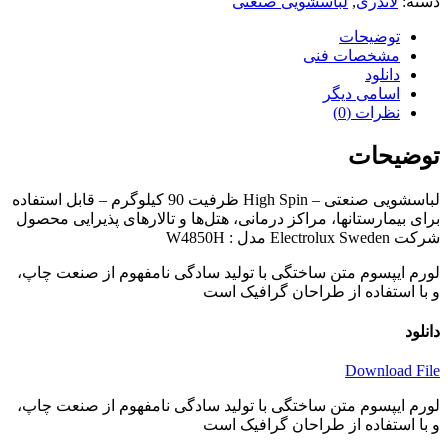
دسته:
لاندری
,
لباسشویی صنعتی
توضیحات
مشخصات فنی
دانلود
اسامی دیگر
نظرات (0)
توضیحات
لباسشویی صنعتی – High Spin ظرفیت 90 کیلوگرم – قابل استفاده
برای بیمارستا‌نها، مراکز درمانی، هتل‌ها و تالار‌های پذیرایی محصول
شرکت Electrolux Sweden مدل : W4850H
لورم ایپسوم متن ساختگی با تولید سادگی نامفهوم از صنعت چاپ،
و با استفاده از طراحان گرافیک است
دانلود
Download File
لورم ایپسوم متن ساختگی با تولید سادگی نامفهوم از صنعت چاپ،
و با استفاده از طراحان گرافیک است