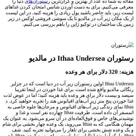
مقاله به شما ده عدد از بهترین و گران‌ترین
رستوران‌های
دنیا را
معرفی می‌کنیم. برای به دست آوردن شانس امتحان کردن غذاهای
لیست زیر، باید حاضر باشید پول زیادی را هزینه کنید. در این لیست
از یک مکان زیر آب در مالدیو تا یک سوشی فروشی لوکس در زیر
زمین یک ساختمان در توکیو ژاپن را باهم بررسی می‌کنیم.
رستوران Ithaa Undersea در مالدیو
هزینه: 320 دلار برای هر وعده
Ithaa Undersea اولین رستوران زیر آب در دنیا است که در جزایر
رنگالی مالدیو واقع شده است. برای غذا خوردن در اینجا تقریبا
سیصد و بیست دلار برای هر وعده باید هزینه کنید؛ اما در عوض لذت
غذا خوردن پنج متر زیر آب‌های اقیانوس هند را تجربه خواهید کرد. د
Ithaa نمای زندگی زیر آب‌های اقیانوس و مرجان‌ها جلوه خاصی به
اتمسفر آن داده است. ظرفیت Ithaa چهارده نفر است و غذا و
نوشیدنی‌های خاص و فوق‌العاده‌ای در آن سرو می‌شود. به عنوان یک
مهمان هنگامی که به Ithaa می‌روید، یک وعده چهار بخشی برای شام
و یک وعده شش بخشی برای ناهار را می‌توانید تجربه کنید. شف
Ithaa مارکو آمارونه ایتالیایی تبار است. برای رزرو کردن Ithaa باید